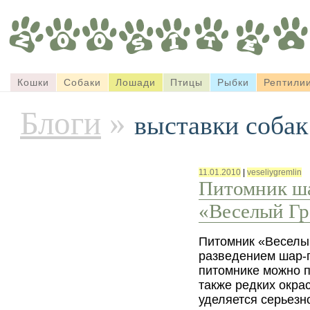
Кошки
Собаки
Лошади
Птицы
Рыбки
Рептили
Блоги
»
выставки собак
11.01.2010
|
veseliygremlin
Питомник ша
«Веселый Гр
Питомник «Веселы
разведением шар-п
питомнике можно 
также редких окра
уделяется серьезн