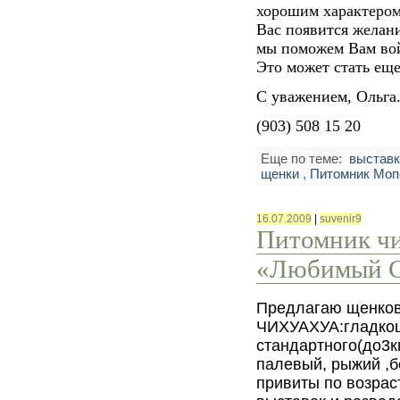
хорошим характером.
Вас появится желани
мы поможем Вам вой
Это может стать ещ
С уважением, Ольга
(903) 508 15 20
Еще по теме:
выставк
щенки
,
Питомник Моп
16.07.2009
|
suvenir9
Питомник чи
«Любимый С
Предлагаю щенков
ЧИХУАХУА:гладкош
стандартного(до3кг
палевый, рыжий ,б
привиты по возрас