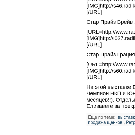
[IMG]http://s46.rad
[/URL]
Стар Прайз Брейв
[URL=http://www.rad
[IMG]http://i027.ra
[/URL]
Стар Прайз Граци
[URL=http://www.rad
[IMG]http://s60.rad
[/URL]
На этой выставке 
Чемпион НКП и Юн
месяцев!!). Отдел
Елизавете за прек
Еще по теме:
выставк
продажа щенков
,
Рет