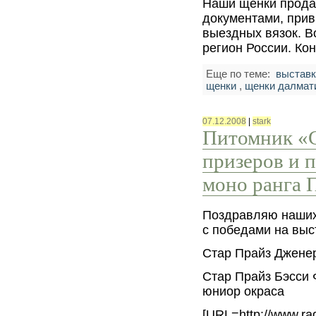
Наши щенки прода
докyментами, прив
выездных вязок. В
регион России. Ко
Еще по теме:
выставк
щенки
,
щенки далмат
07.12.2008
|
stark
Питомник «С
призеров и 
моно ранга 
Поздравляю наших
с победами на выс
Стар Прайз Джене
Стар Прайз Бэсси 
юниор окраса
[URL=http://www.rad