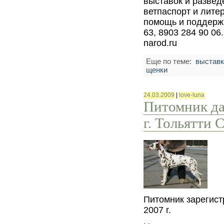
выставок и развед
ветпаспорт и лите
помощь и поддержк
63, 8903 284 90 06.
narod.ru
Еще по теме:
выставк
щенки
24.03.2009
|
love-luna
Питомник д
г. Тольятти 
Питомник зарегис
2007 г.