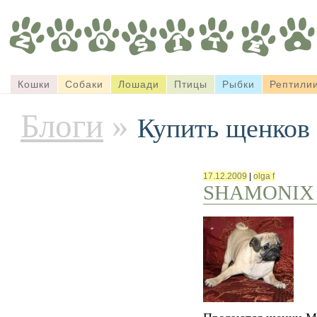
Кошки
Собаки
Лошади
Птицы
Рыбки
Рептили
Блоги
»
Купить щенков
17.12.2009
|
olga f
SHAMONIX