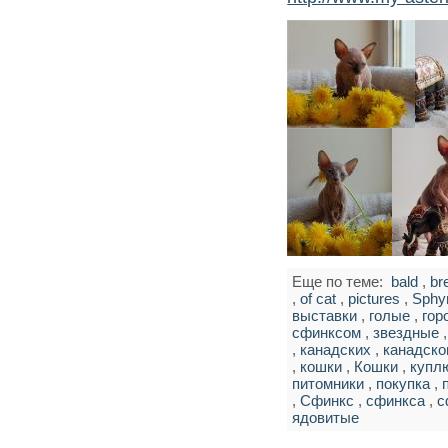
Еще по теме:
bald
,
br
,
of cat
,
pictures
,
Sphy
выставки
,
голые
,
гор
сфинксом
,
звездные
,
канадских
,
канадско
,
кошки
,
Кошки
,
купл
питомники
,
покупка
,
,
Сфинкс
,
сфинкса
,
с
ядовитые