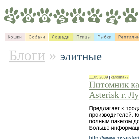
Кошки
Собаки
Лошади
Птицы
Рыбки
Рептили
Блоги
»
элитные
11.05.2009
|
karolina77
Питомник ка
Asterisk г. Л
Предлагает к прод
производителей. К
полным пакетом до
Больше информаци
http://www.my-aster