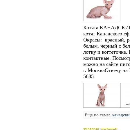
Котята КАНАДСКИ
котят Канадского с
Окрасы: красный, р
белым, черный с бе
лотку и когтеточке.
контактные. Посмот
можно на сайте пит
г. Москва
Отвечу на 
5685
Еще по теме:
канадски
23.05.2010
|
cats4people