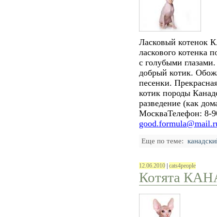
Ласковый котено
ласкового котенка 
с голубыми глазами
добрый котик. Обож
песенки. Прекрасна
котик породы Канадс
разведение (как до
Москва
Телефон: 8-9
good.formula@mail.r
Еще по теме:
канадски
12.06.2010
|
cats4people
Котята КА