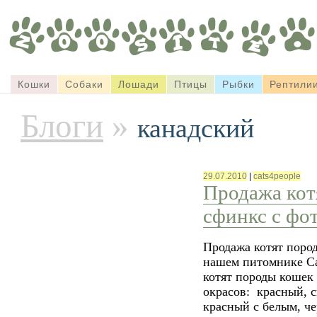
Кошки
Собаки
Лошади
Птицы
Рыбки
Рептили
Блоги
»
канадский
29.07.2010
|
cats4people
Продажа кот
сфинкс с фо
Продажа котят по
нашем питомнике Ca
котят породы кошек
окрасов: красный, с
красный с белым, ч