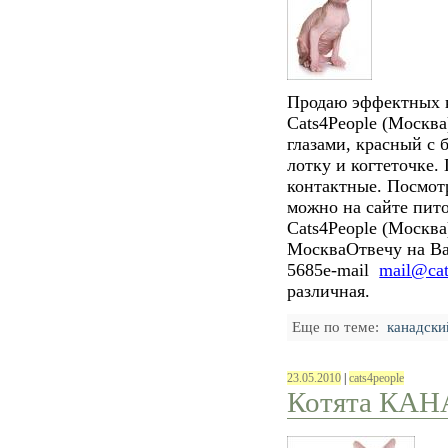
Продаю эффектных 
Cats4People (Москв
глазами, красный с 
лотку и когтеточке.
контактные. Посмот
можно на сайте пит
Cats4People (Москв
Москва
Отвечу на В
5685
e-mail
mail@cat
различная.
Еще по теме:
канадски
23.05.2010
|
cats4people
Котята КА