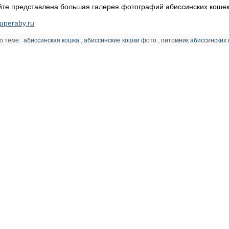
йте представлена большая галерея фотографий абиссинских кошек 
uperaby.ru
о теме:
абиссинская кошка
,
абиссинские кошки фото
,
питомник абиссинских