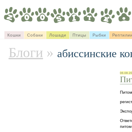
Кошки
Собаки
Лошади
Птицы
Рыбки
Рептили
Блоги
»
абиссинские к
06.08.2
Пи
Питом
регис
Экспо
Ответ
питом