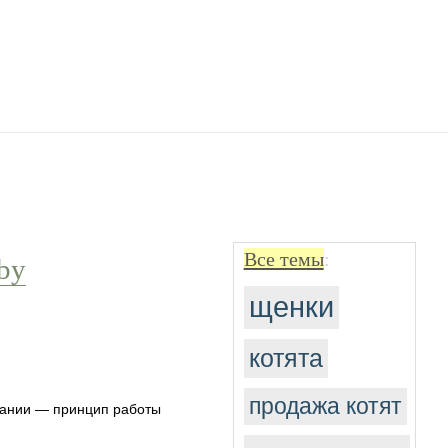
Все темы
:
by
щенки
котята
продажа котят
тании — принцип работы