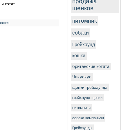
продажа
и котят.
щенков
питомник
 кошек
собаки
Грейхаунд
кошки
британские котята
Чихуахуа
щенки грейхаунда
грейхаунд щенки
питомники
собака компаньон
Грейхаунды