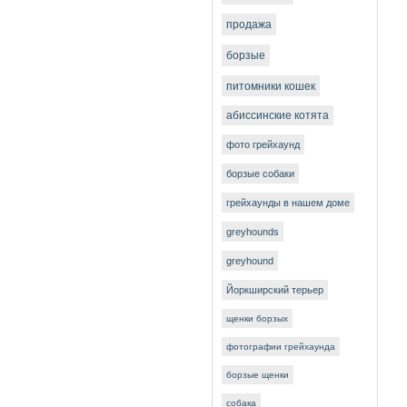
продажа
борзые
питомники кошек
абиссинские котята
фото грейхаунд
борзые собаки
грейхаунды в нашем доме
greyhounds
greyhound
Йоркширский терьер
щенки борзых
фотографии грейхаунда
борзые щенки
собака