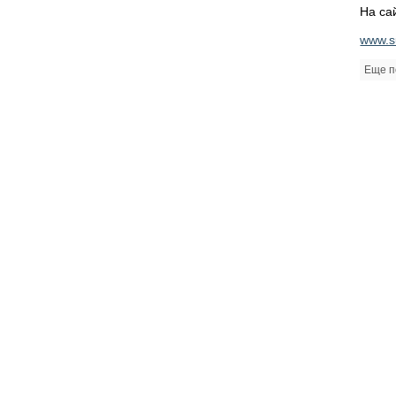
На са
www.s
Еще п