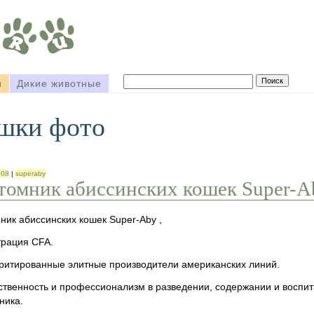
и
Дикие животные
ошки фото
008
|
superaby
томник абиссинских кошек Super-A
ник абиссинских кошек Super-Aby ,
трация CFA.
ритированные элитные производители американских линий.
ственность и профессионализм в разведении, содержании и воспи
ника.