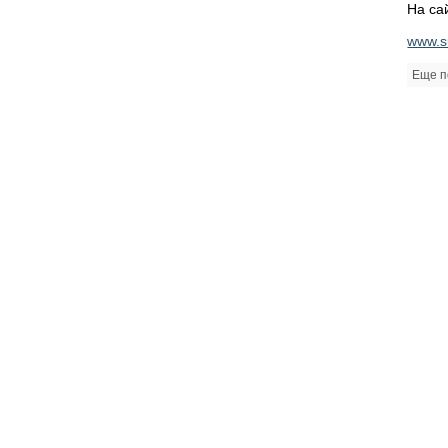
На са
www.s
Еще п