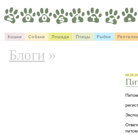
Кошки
Собаки
Лошади
Птицы
Рыбки
Рептили
Блоги
»
06.08.2
Пи
Питом
регис
Экспо
Ответ
питом