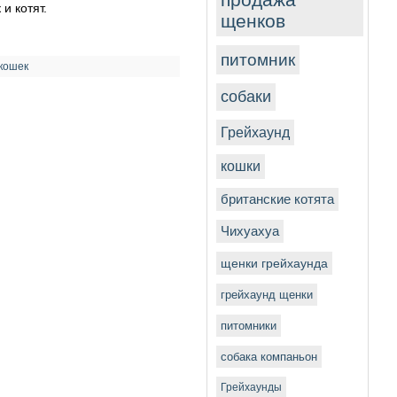
и котят.
щенков
питомник
 кошек
собаки
Грейхаунд
кошки
британские котята
Чихуахуа
щенки грейхаунда
грейхаунд щенки
питомники
собака компаньон
Грейхаунды