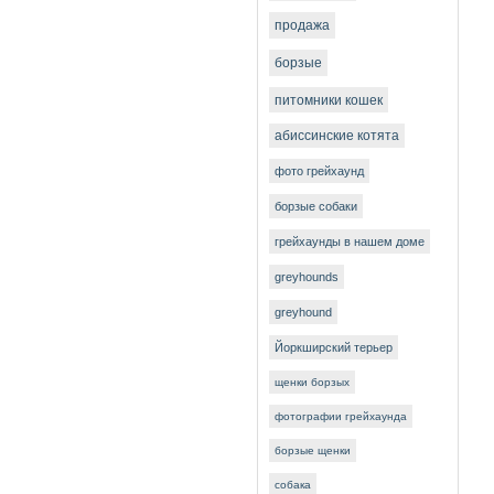
продажа
борзые
питомники кошек
абиссинские котята
фото грейхаунд
борзые собаки
грейхаунды в нашем доме
greyhounds
greyhound
Йоркширский терьер
щенки борзых
фотографии грейхаунда
борзые щенки
собака