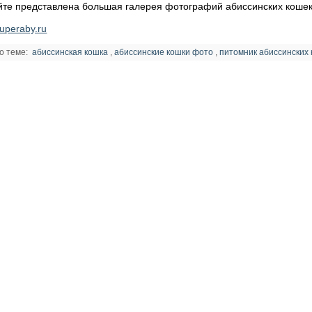
йте представлена большая галерея фотографий абиссинских кошек 
uperaby.ru
о теме:
абиссинская кошка
,
абиссинские кошки фото
,
питомник абиссинских