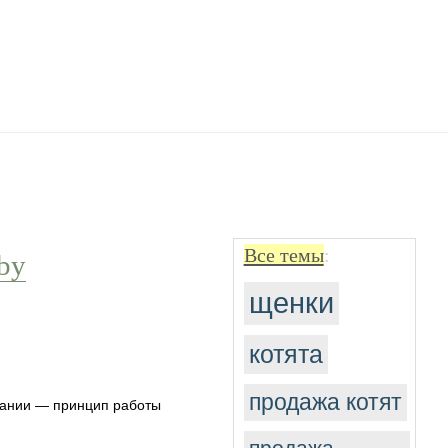
Все темы
:
by
щенки
котята
продажа котят
тании — принцип работы
продажа