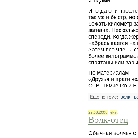
ягодами.
Иногда они пресле
так уж и быстр, но
бежать километр з
загнана. Нескольк
спереди. Когда жер
набрасывается на н
Затем все члены с
более килограммов
спрятаны или зары
По материалам
«Друзья и враги ч
О. В. Тимченко и В
Еще по теме:
волк
,
в
29.08.2008
|
ekat
Волк-отец
Обычная волчья с