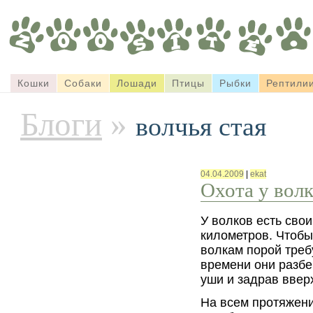
Кошки
Собаки
Лошади
Птицы
Рыбки
Рептили
Блоги
»
волчья стая
04.04.2009
|
ekat
Охота у вол
У волков есть сво
километров. Чтобы
волкам порой треб
времени они разбе
уши и задрав ввер
На всем протяжени