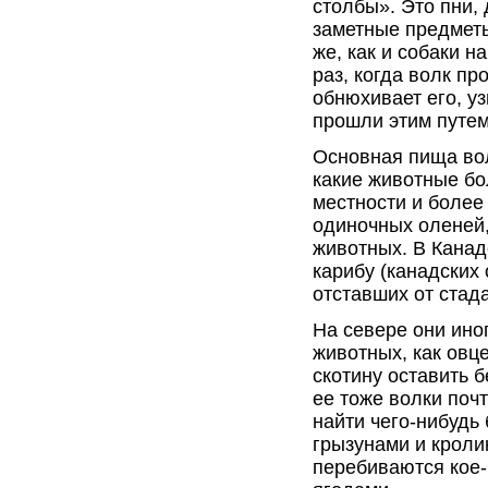
столбы». Это пни,
заметные предметы
же, как и собаки 
раз, когда волк пр
обнюхивает его, у
прошли этим путем
Основная пища вол
какие животные бо
местности и более
одиночных оленей,
животных. В Канад
карибу (канадских
отставших от стад
На севере они ино
животных, как овц
скотину оставить 
ее тоже волки почт
найти чего-нибудь
грызунами и кролик
перебиваются кое-