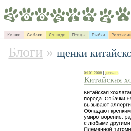
Кошки
Собаки
Лошади
Птицы
Рыбки
Рептили
Блоги
»
щенки китайско
04.01.2009
|
genstars
Китайская х
Китайская хохлата
порода. Собачки н
вызывают аллергии
Обладают крепким
умиротворение, ра
с любыми другими
Племенной питомн