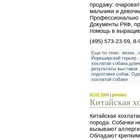
продажу: очароват
мальчики и девочк
Профессионально 
Документы РКФ, пр
помощь в выращив
(495) 573-23-59, 8
Еще по теме:
вязки
,
Йоркширский терьер
хохлатая собака дли
результаты выставок
подготовке собак. Од
хохлатой собаки
02.01.2009
|
genstars
Китайская х
Китайская хохлата
порода. Собачки н
вызывают аллергии
Обладают крепким