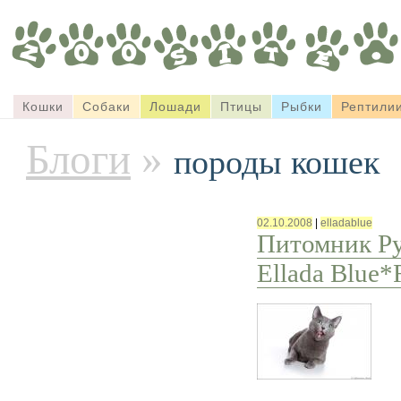
Кошки
Собаки
Лошади
Птицы
Рыбки
Рептили
Блоги
»
породы кошек
02.10.2008
|
elladablue
Питомник Ру
Ellada Blue