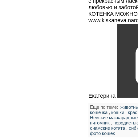
с прекрасным лас
любовью и заботой
КОТЕНКА МОЖНО П
www.kiskaneva.naro
Екатерина
Еще по теме:
животн
кошечка
,
кошки
,
крас
Невские маскарадные
питомник
,
породистые
сиамские котята
,
сиб
фото кошек