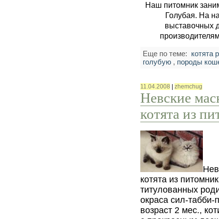
Наш питомник зани
Голубая. На н
выставочных д
производителям
Еще по теме:
котята 
голубую
,
породы кош
11.04.2008
|
zhemchug
Невские мас
котята из п
Нев
котята из питомни
титулованных роди
окраса сил-табби-п
возраст 2 мес., ко