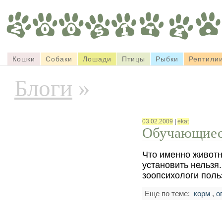
Кошки
Собаки
Лошади
Птицы
Рыбки
Рептили
Блоги
»
03.02.2009
|
ekat
Обучающиес
Что именно живот
установить нельзя
зоопсихологи пол
Еще по теме:
корм
,
о