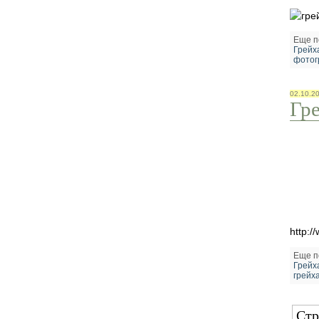
Еще п
Грейх
фотог
02.10.2
Гр
http:/
Еще п
Грейх
грейх
Стр