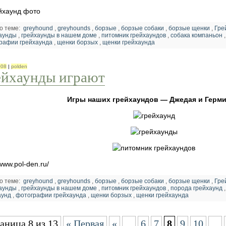
о теме:
greyhound
,
greyhounds
,
борзые
,
борзые собаки
,
борзые щенки
,
Гре
аунды
,
грейхаунды в нашем доме
,
питомник грейхаундов
,
собака компаньон
рафии грейхаунда
,
щенки борзых
,
щенки грейхаунда
008
|
polden
ейхаунды играют
Игры наших грейхаундов — Джедая и Герм
/www.pol-den.ru/
о теме:
greyhound
,
greyhounds
,
борзые
,
борзые собаки
,
борзые щенки
,
Гре
аунды
,
грейхаунды в нашем доме
,
питомник грейхаундов
,
порода грейхаунд
аунд
,
фотографии грейхаунда
,
щенки борзых
,
щенки грейхаунда
аница 8 из 13
« Первая
«
...
6
7
8
9
10
...