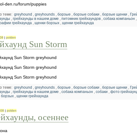
ol-den.ru/forum/puppies
о теме:
greyhound
,
greyhounds
,
борзые
,
борзые собаки
,
борзые щенки
,
Гре
аунды
,
грейхаунды в нашем доме
,
питомник грейхаундов
,
собака компаньон
рафии грейхаунда
,
щенки борзых
,
щенки грейхаунда
008
|
polden
ейхаунд Sun Storm
о теме:
greyhound
,
greyhounds
,
борзые
,
борзые собаки
,
борзые щенки
,
Гре
аунды
,
грейхаунды в нашем доме
,
собака компаньон
,
собаки
,
фото грейхаун
 борзых
,
щенки грейхаунда
008
|
polden
ейхаунды, осеннее
иона