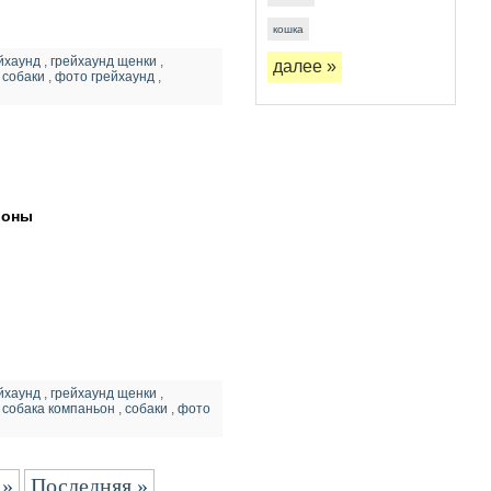
кошка
йхаунд
,
грейхаунд щенки
,
далее »
,
собаки
,
фото грейхаунд
,
ионы
йхаунд
,
грейхаунд щенки
,
,
собака компаньон
,
собаки
,
фото
»
Последняя »