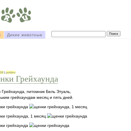
и
Дикие животные
008
|
polden
нки Грейхаунда
 Грейхаунда, питомник Бель Этуаль,
ьким грейхаундам месяц и пять дней.