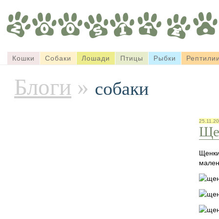
Кошки
Собаки
Лошади
Птицы
Рыбки
Рептили
Блоги
»
собаки
25.11.2
Ще
Щенки
мален