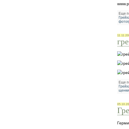
www.p
Еще п
Грейх
фотог
11.11.2
гр
Еще п
Грейх
щенки
05.10.2
Гр
Герм