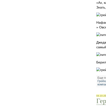
«Ах, 
Знать
Нафа
» Овс
Джеда
самый
Бери
Еще п
Грейх
компа
04.10.2
Ге