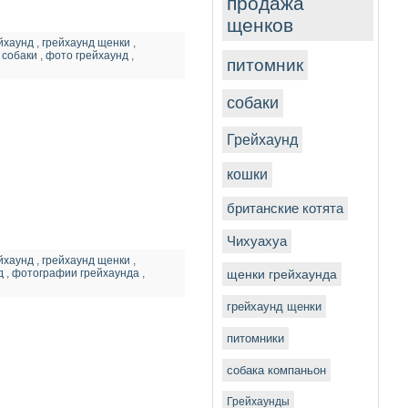
продажа
щенков
йхаунд
,
грейхаунд щенки
,
,
собаки
,
фото грейхаунд
,
питомник
собаки
Грейхаунд
кошки
британские котята
Чихуахуа
йхаунд
,
грейхаунд щенки
,
д
,
фотографии грейхаунда
,
щенки грейхаунда
грейхаунд щенки
питомники
собака компаньон
Грейхаунды