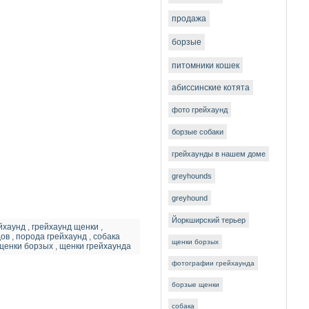
продажа
борзые
питомники кошек
абиссинские котята
фото грейхаунд
борзые собаки
грейхаунды в нашем доме
greyhounds
greyhound
Йоркширский терьер
йхаунд
,
грейхаунд щенки
,
дов
,
порода грейхаунд
,
собака
щенки борзых
щенки борзых
,
щенки грейхаунда
фотографии грейхаунда
борзые щенки
собака