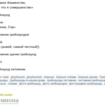
какое блаженство,
, что я совершенство»
ня
янка, Сэр»
й,
 рыжий, самый честный))
лл
о теме:
greyhound
,
greyhounds
,
борзые
,
борзые собаки
,
борзые щенки
,
Гре
аунды
,
грейхаунды в нашем доме
,
грейхаунды питомник
,
питомник грейхаун
ньон
,
собаки
,
фото грейхаунд
,
фото грейхаундов
,
фотографии грейхаунда
,
008
|
polden
рмиона