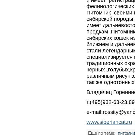
и имеет регистра
фелинологических 
Питомник своими к
сибирской породы 
имеет дальневост
предкам .Питомни
сибирских кошек из
ближнем и дальнем
стали легендарны
специализируется 
традиционных окра
черных ,голубых,к
различным рисунк
так же однотонных
Владелец Горенин
т.(495)932-63-23,
e-mail:rossity@yan
www.siberiancat.ru
Еще по теме:
питомни