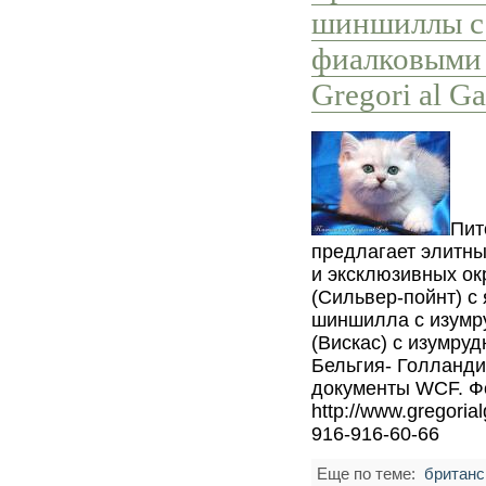
шиншиллы с
фиалковыми 
Gregori al G
Пит
предлагает элитны
и эксклюзивных о
(Сильвер-пойнт) с
шиншилла с изумр
(Вискас) с изумру
Бельгия- Голланди
документы WCF. Фо
http://www.gregorial
916-916-60-66
Еще по теме:
британс