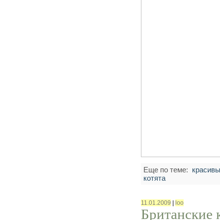
Еще по теме:
красивы
котята
11.01.2009
|
loo
Британские 