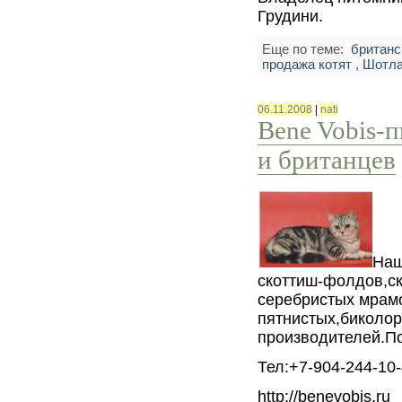
Грудини.
Еще по теме:
британс
продажа котят
,
Шотла
06.11.2008
|
nati
Bene Vobis-
и британцев
Наш
скоттиш-фолдов,ск
серебристых мрам
пятнистых,биколо
производителей.П
Тел:+7-904-244-10
http://benevobis.ru