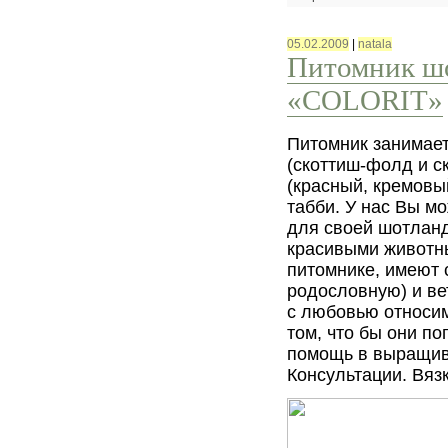
05.02.2009
|
natala
Питомник ш
«СOLORIT»
Питомник занимае
(скоттиш-фолд и с
(красный, кремовы
табби. У нас Вы м
для своей шотлан
красивыми животн
питомнике, имеют 
родословную) и ве
с любовью относим
том, что бы они п
помощь в выращива
Консультации. Вязк