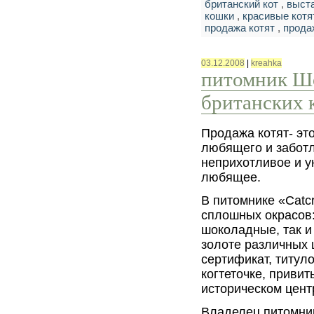
британский кот
,
выст
кошки
,
красивые котя
продажа котят
,
прода
03.12.2008
|
kreahka
питомник Шо
британских 
Продажа котят- это
любящего и заботл
неприхотливое и у
любящее.
В питомнике «Catcr
сплошных окрасов:
шоколадные, так и
золоте различных 
сертификат, титул
когтеточке, привит
историческом цент
Владелец питомник