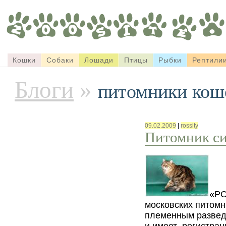
Кошки
Собаки
Лошади
Птицы
Рыбки
Рептили
Блоги
»
питомники кош
09.02.2009
|
rossity
Питомник си
«РО
московских питомн
племенным разведе