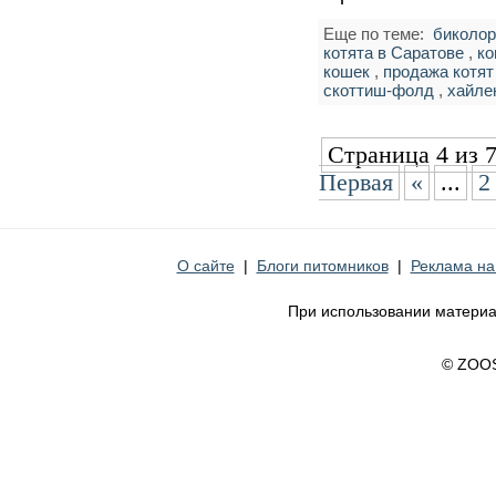
Еще по теме:
биколо
котята в Саратове
,
к
кошек
,
продажа котят
скоттиш-фолд
,
хайле
Страница 4 из 
Первая
«
...
2
О сайте
|
Блоги питомников
|
Реклама на
При использовании материа
© ZOO