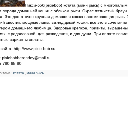
Пикси-боб(pixiebob) котята (мини рысь) с многопал
я порода домашней кошки с обликом рыси. Окрас пятнистый браун т
а. Это достаточно крупная домашняя кошка напоминающая рысь. У
кий хвостик, мощные лапы, взгляд дикой кошки, все это в сочетан
тером домашнего любимца. Здоровье крепкое, привиты, выращены
иях, с родословной, для разведения, и для души. При оплате возмо
чные варианты оплаты.
сайта- http://www.pixie-bob.su
l: pixiebobberendey@mail.ru
5-780-65-80
о теме:
котята
,
мини рысь