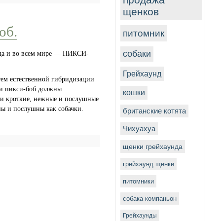
щенков
об.
питомник
собаки
 да и во всем мире — ПИКСИ-
Грейхаунд
тем естественной гибридизации
и пикси-боб должны
кошки
ни кроткие, нежные и послушные
ьны и послушны как собачки.
британские котята
Чихуахуа
щенки грейхаунда
грейхаунд щенки
питомники
собака компаньон
Грейхаунды