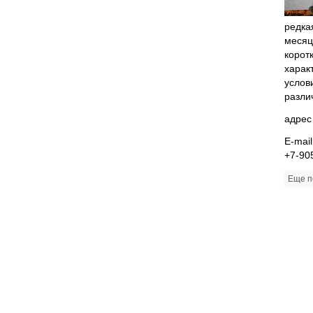
редка
месяц
корот
харак
услов
разли
адрес 
E-mai
+7-90
Еще п