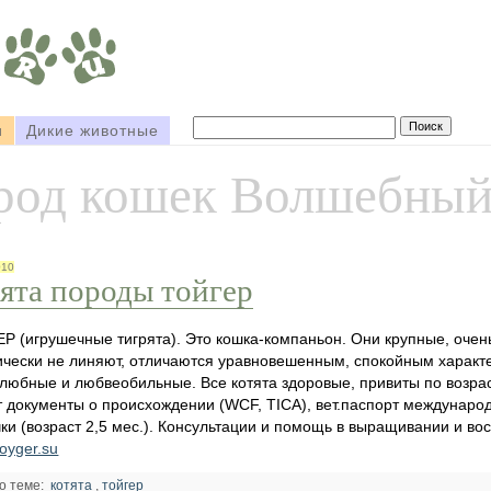
и
Дикие животные
род кошек Волшебный
010
тята породы тойгер
Р (игрушечные тигрята). Это кошка-компаньон. Они крупные, очен
ически не линяют, отличаются уравновешенным, спокойным характ
любные и любвеобильные. Все котята здоровые, привиты по возрас
 документы о происхождении (WCF, TICA), вет.паспорт международ
ки (возраст 2,5 мес.). Консультации и помощь в выращивании и во
/toyger.su
о теме:
котята
,
тойгер