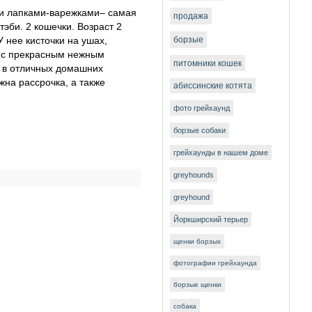
ыми лапками-варежками– самая
продажа
эби. 2 кошечки. Возраст 2
 нее кисточки на ушах,
борзые
ии с прекрасным нежным
питомники кошек
 в отличных домашних
жна рассрочка, а также
абиссинские котята
фото грейхаунд
борзые собаки
грейхаунды в нашем доме
greyhounds
greyhound
Йоркширский терьер
щенки борзых
фотографии грейхаунда
борзые щенки
собака