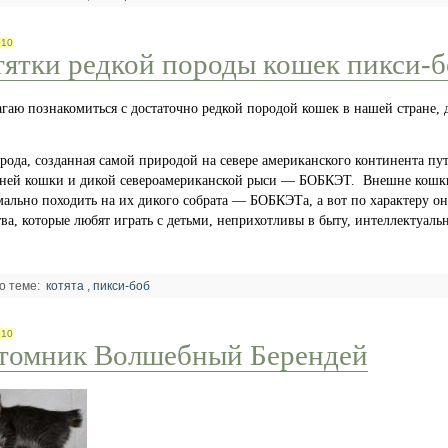
010
тятки редкой породы кошек пикси-б
гаю познакомиться с достаточно редкой породой кошек в нашей стране,
рода, созданная самой природой на севере американского континента пу
ней кошки и дикой североамериканской рыси — БОБКЭТ. Внешне кошк
ально походить на их дикого собрата — БОБКЭТа, а вот по характеру о
ва, которые любят играть с детьми, неприхотливы в быту, интеллектуал
о теме:
котята
,
пикси-боб
010
томник Волшебный Берендей