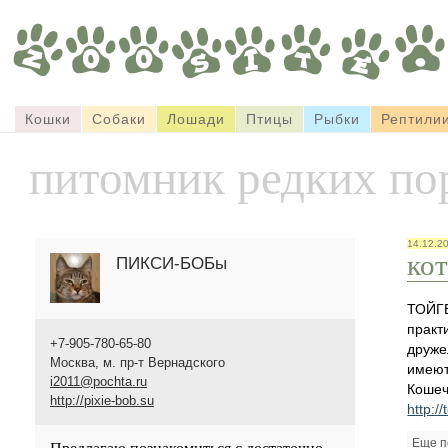
Кошки
Собаки
Лошади
Птицы
Рыбки
Рептили
питомник редких по
14.12.2
ко
ПИКСИ-БОБы
ТОЙГЕ
практ
+7-905-780-65-80
друже
Москва, м. пр-т Вернадского
имеют
i2011@pochta.ru
Кошеч
http://pixie-bob.su
http:/
Еще п