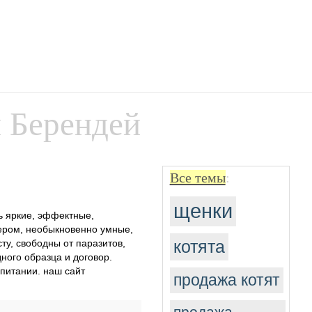
 Берендей
Все темы
:
щенки
ь яркие, эффектные,
ером, необыкновенно умные,
котята
ту, свободны от паразитов,
ного образца и договор.
спитании. наш сайт
продажа котят
продажа