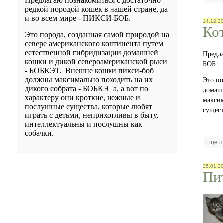
Предлагаю познакомиться с достаточно
редкой породой кошек в нашей стране, да
и во всем мире - ПИКСИ-БОБ.
14.12.2
Ко
Это порода, созданная самой природой на
севере американского континента путем
естественной гибридизации домашней
Предла
кошки и дикой североамериканской рыси
БОБ.
- БОБКЭТ.
Внешне кошки пикси-боб
должны максимально походить на их
Это по
дикого собрата - БОБКЭТа, а вот по
домаш
характеру они кроткие, нежные и
максим
послушные существа, которые любят
сущест
играть с детьми, неприхотливы в быту,
интеллектуальны и послушны как
собачки.
Еще п
25.01.2
Пи