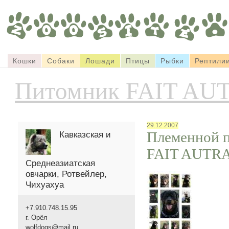
Кошки
Собаки
Лошади
Птицы
Рыбки
Рептили
Питомник FAIT AU
29.12.2007
Племенной п
Кавказская и
FAIT AUTR
Среднеазиатская
овчарки, Ротвейлер,
Чихуахуа
+7.910.748.15.95
г. Орёл
wolfdogs@mail.ru