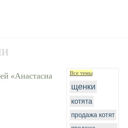
ии
Все темы
:
лей «Анастасиа
щенки
котята
продажа котят
продажа