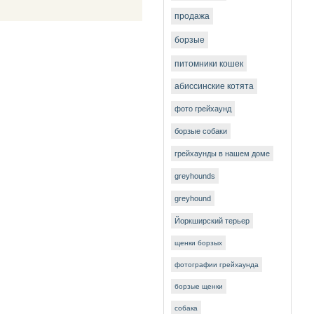
продажа
борзые
питомники кошек
абиссинские котята
фото грейхаунд
борзые собаки
грейхаунды в нашем доме
greyhounds
greyhound
Йоркширский терьер
щенки борзых
фотографии грейхаунда
борзые щенки
собака