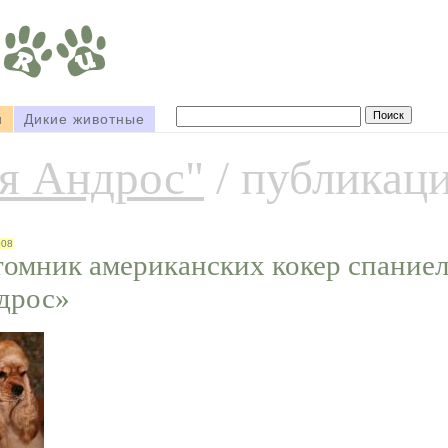
и
Дикие животные
я Андрос"
/ публикац
008
томник американских кокер спание
дрос»