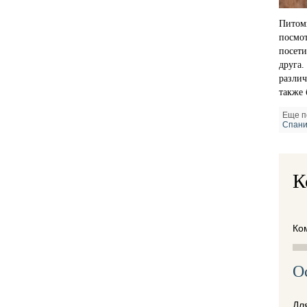
Питомн
посмот
посети
друга.
различ
также 
Еще п
Спан
К
Ко
О
Дл