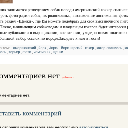
ик занимается разведением собак породы американский коккер спаниел
реть фотографии собак, их родословные, выставочные достижения, фото
ть раздел «Щенки», где Вы можете подобрать для себя выставочного пи
 Также, начинающим собаководам и владельцам кокеров будет интересен 
ные публикации о выращивании, воспитании, уходе, основам подготовки
большой выбор ссылок по породе.
Заходите к нам в гости!
о теме:
американский
,
йорк
,
Йорки
,
йоркширский
,
кокер
,
кокер-спаниель
,
к
иель
,
терьер
,
фото
,
чемпионы
,
щенки
омментариев нет
добавить ↓
мментариев нет.
ставить комментарий
я отправки комментария вам необходимо
авторизоваться
.