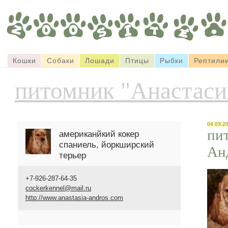
Кошки
Собаки
Лошади
Птицы
Рыбки
Рептили
питомник "Анастаси
04.03.2
пи
американйкий кокер
спаниель, йоркширский
Ан
терьер
+7-926-287-64-35
cockerkennel@mail.ru
http://www.anastasia-andros.com