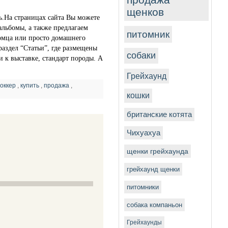
щенков
ь.
На страницах сайта Вы можете
альбомы, а также предлагаем
питомник
томца или просто домашнего
раздел “Статьи”, где размещены
собаки
 к выставке, стандарт породы. А
Грейхаунд
ооккер
,
купить
,
продажа
,
кошки
британские котята
Чихуахуа
щенки грейхаунда
грейхаунд щенки
питомники
собака компаньон
Грейхаунды