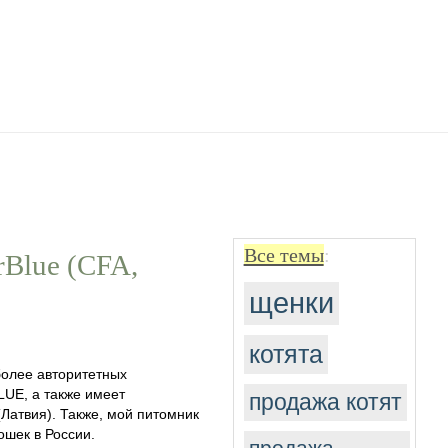
Все темы
:
Blue (CFA,
щенки
котята
более авторитетных
UE, а также имеет
продажа котят
Латвия). Также, мой питомник
ошек в России.
продажа