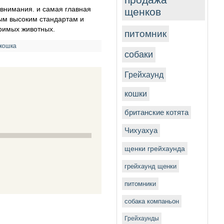
 внимания. и самая главная
щенков
ым высоким стандартам и
оримых животных.
питомник
 кошка
собаки
Грейхаунд
кошки
британские котята
Чихуахуа
щенки грейхаунда
грейхаунд щенки
питомники
собака компаньон
Грейхаунды