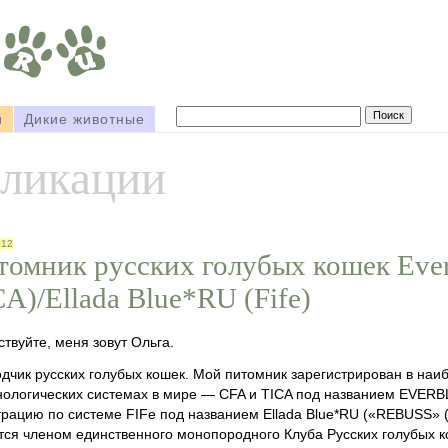
и
Дикие животные
бликации
012
томник русских голубых кошек Ever
A)/Ellada Blue*RU (Fife)
ствуйте, меня зовут Ольга.
одчик русских голубых кошек. Мой питомник зарегистрирован в наи
ологических системах в мире — CFA и TICA под названием EVERBL
трацию по системе FIFe под названием Ellada Blue*RU («REBUSS» (
тся членом единственного монопородного Клуба Русских голубых к