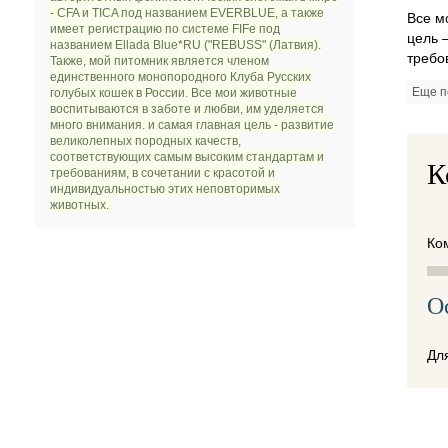
- CFA и TICA под названием EVERBLUE, а также
Все м
имеет регистрацию по системе FIFe под
цель 
названием Ellada Blue*RU ("REBUSS" (Латвия).
требо
Также, мой питомник является членом
единственного монопородного Клуба Русских
Еще п
голубых кошек в России. Все мои животные
воспитываются в заботе и любви, им уделяется
много внимания. и самая главная цель - развитие
великолепных породных качеств,
соответствующих самым высоким стандартам и
К
требованиям, в сочетании с красотой и
индивидуальностью этих неповторимых
животных.
Ко
О
Дл