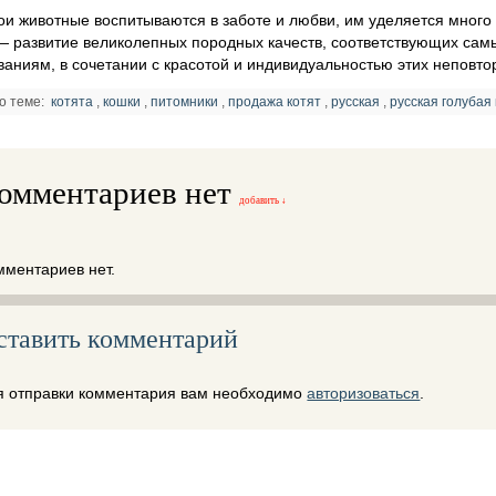
ои животные воспитываются в заботе и любви, им уделяется много
— развитие великолепных породных качеств, соответствующих сам
ваниям, в сочетании с красотой и индивидуальностью этих неповт
о теме:
котята
,
кошки
,
питомники
,
продажа котят
,
русская
,
русская голубая
омментариев нет
добавить ↓
мментариев нет.
ставить комментарий
я отправки комментария вам необходимо
авторизоваться
.