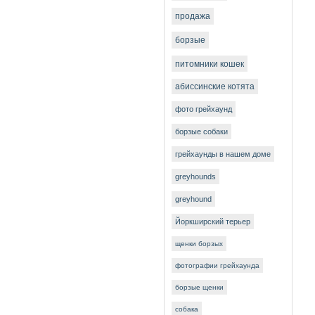
продажа
борзые
питомники кошек
абиссинские котята
фото грейхаунд
борзые собаки
грейхаунды в нашем доме
greyhounds
greyhound
Йоркширский терьер
щенки борзых
фотографии грейхаунда
борзые щенки
собака