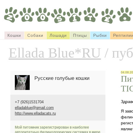
Кошки
Собаки
Лошади
Птицы
Рыбки
Рептили
Ellada Blue*RU
/ пу
04.08.2
Пи
Русские голубые кошки
TIC
Здрав
+7 (926)1531704
elladablue@gmail.com
Я зав
http://www.elladacats.ru
фелин
регис
Мой питомник зарегистрирован в наиболее
являе
авторитетных фелинологических системах в мире