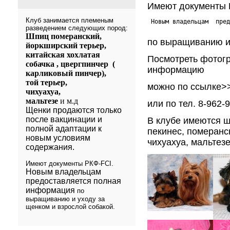
Имеют документы 
Клуб занимается племеным
 Новым владельцам  пре
разведением следующих пород:
Шпиц померанский,
по выращиванию и 
йоркширский терьер,
китайская хохлатая
Посмотреть фотог
собачка , цвергпинчер
(
информацию
карликовый пинчер),
той терьер,
можно по ссылке>>
чихуахуа,
мальтезе
и м.д
или по тел. 8-962-
Щенки продаются только
после вакцинации
и
В клубе имеются щ
полной адаптации к
пекинес, померанс
новым условиям
чихуахуа, мальтезе
содержания.
Имеют документы РКФ-
FCI
.
Новым владельцам
предоставляется полная
информация
по
выращиванию и уходу за
щенком и взрослой собакой.