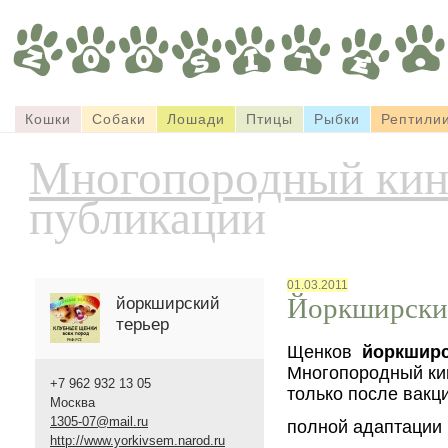
Кошки
Собаки
Лошади
Птицы
Рыбки
Рептили
Многопородный кин
публикации
01.03.2011
Йоркширски
йоркширский
терьер
Щенков
йоркширс
Многопородный ки
+7 962 932 13 05
только после вакц
Москва
1305-07@mail.ru
полной адаптации
http://www.yorkivsem.narod.ru