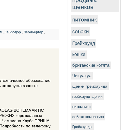
щенков
питомник
собаки
л
,
Лабродор
,
Леонбергер
,
Грейхаунд
кошки
британские котята
Чихуахуа
отехническое образование.
 пожалуста звоните
щенки грейхаунда
грейхаунд щенки
питомники
NIKOLAS-BOHEMA ARTIC
О РЫЖИХ коротколапых
собака компаньон
а Чемпиона Клуба ТРИША
Подробности по телефону.
Грейхаунды