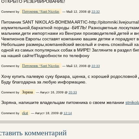
ОТКРЫТО РЕЗЕРВИРОВАНИЕ!
Питомник “Sant Nicolas
Comment by
— Май 12, 2008 @
22:32
Питомник SANT NIKOLAS-BOHEMA ARTIC-http://pitomniki.livejourna
изумительной,бархатной породы -БИГЛЬ! Разноцветные лоскуткам
мальчики,дети импорт.нами из Венгрии производителей,детей и в
Чемпионов Европы составят компанию вашим детям и порадуют ва
Небольшие размеры,компанейский веселый и очень спокойный х
одной из самых популярных собак в МИРЕ! Загляните в раздел би
на нашей сайте!Подробности по телефону
Питомник “Sant Nicolas
Comment by
— Май 12, 2008 @
22:33
Хочу купить палевую суку бриара, щенка, с хорошей родословной 
Буду благодарна за любую информацию.
Зоряна
Comment by
— Август 16, 2009 @
20:33
Зоряна, напишите владельцам питомника о своем желании
stniko
ekat
Comment by
— Август 18, 2009 @
12:14
ставить комментарий