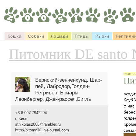
Кошки
Собаки
Лошади
Птицы
Рыбки
Рептили
Питомник DE santo 
25.01.2
Пи
Бернский-зенненхунд, Шар-
пей, Лабродор,Голден-
Ретривер, Бриары,
входи
Леонбергер, Джек-рассел,Бигль
Клуб 
У нас
бернс
+3 8 097 7942294
голде
г. Киев
Кроме
stnikolas2006@rambler.ru
http://pitomniki.livejournal.com
связа