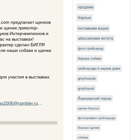
продажа
борзые
l.com предлагает щенков
и щенки,триколор-
питомники кошек
нуков Интерчемпионов и
с на выставках!
абиссинские котята
арактер сделал БИГЛЯ
фото грейхаунд
гли-наши собаки и щенки
борзые собаки
грейхаунды в нашем доме
для участия в выставках.
greyhounds
greyhound
Йоркширский терьер
las2006@rambler.ru
…
щенки борзых
фотографии грейхаунда
борзые щенки
собака