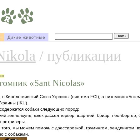
и
Дикие животные
Nikola
/ публикации
008
томник «Sant Nicolas»
т в Кинологический Союз Украины (система FCI), а питомник «Боге
Украины (IKU).
 содержатся собаки следующих пород:
кий зенненхунд, джек рассел терьер, шар-пей, бриар, леонбергер,
н ретриверы.
 того, мы можем помочь с дрессировкой, грумингом, хендлингом, в
но с собаками.