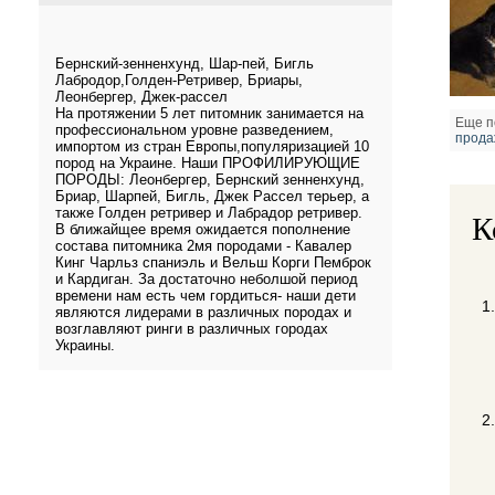
Бернский-зенненхунд, Шар-пей, Бигль
Лабродор,Голден-Ретривер, Бриары,
Леонбергер, Джек-рассел
На протяжении 5 лет питомник занимается на
Еще п
профессиональном уровне разведением,
прода
импортом из стран Европы,популяризацией 10
пород на Украине. Наши ПРОФИЛИРУЮЩИЕ
ПОРОДЫ: Леонбергер, Бернский зенненхунд,
Бриар, Шарпей, Бигль, Джек Рассел терьер, а
также Голден ретривер и Лабрадор ретривер.
К
В ближайщее время ожидается пополнение
состава питомника 2мя породами - Кавалер
Кинг Чарльз спаниэль и Вельш Корги Пемброк
и Кардиган. За достаточно неболшой период
времени нам есть чем гордиться- наши дети
являются лидерами в различных породах и
возглавляют ринги в различных городах
Украины.