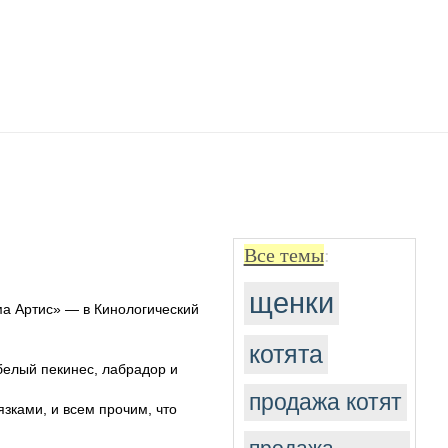
Все темы
:
щенки
ма Артис» — в Кинологический
котята
 белый пекинес, лабрадор и
продажа котят
язками, и всем прочим, что
продажа