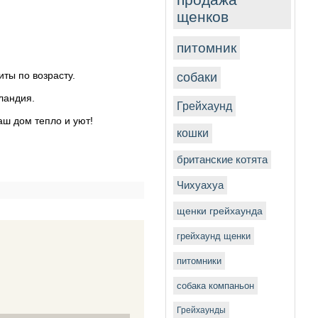
щенков
питомник
иты по возрасту.
собаки
ландия.
Грейхаунд
аш дом тепло и уют!
кошки
британские котята
Чихуахуа
щенки грейхаунда
грейхаунд щенки
питомники
собака компаньон
Грейхаунды