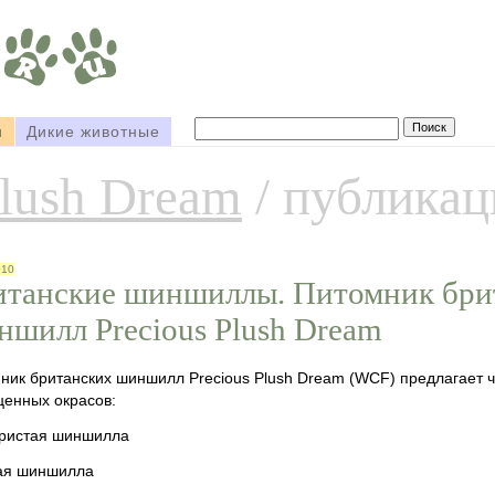
и
Дикие животные
lush Dream
/ публикац
010
итанские шиншиллы. Питомник бри
ншилл Precious Plush Dream
ник британских шиншилл Precious Plush Dream (WCF) предлагает ч
ценных окрасов:
ристая шиншилла
ая шиншилла