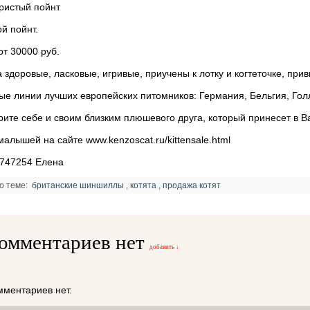
ристый пойнт
ой пойнт.
от 30000 руб.
а здоровые, ласковые, игривые, приучены к лотку и когтеточке, прив
ые линии лучших европейских питомников: Германия, Бельгия, Гол
ите себе и своим близким плюшевого друга, который принесет в В
малышей на сайте www.kenzoscat.ru/kittensale.html
747254 Елена
о теме:
британские шиншиллы
,
котята
,
продажа котят
омментариев нет
добавить ↓
мментариев нет.