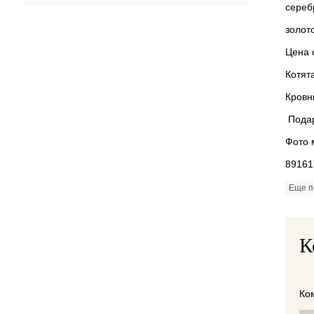
сереб
золот
Цена 
Котят
Кровн
Подар
Фото 
89161
Еще п
К
Ко