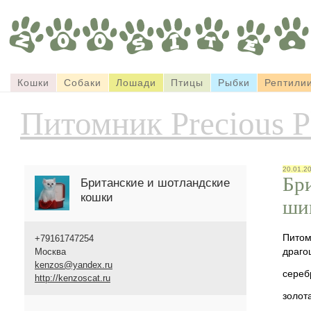
Кошки
Собаки
Лошади
Птицы
Рыбки
Рептили
Питомник Precious P
20.01.2
Бр
Британские и шотландские
кошки
ши
Питом
+79161747254
драго
Москва
kenzos@yandex.ru
сереб
http://kenzoscat.ru
золот