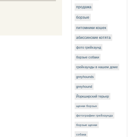
продажа
борзые
питомники кошек
абиссинские котята
фото грейхаунд
борзые собаки
грейхаунды в нашем доме
greyhounds
greyhound
Йоркширский терьер
щенки борзых
фотографии грейхаунда
борзые щенки
собака