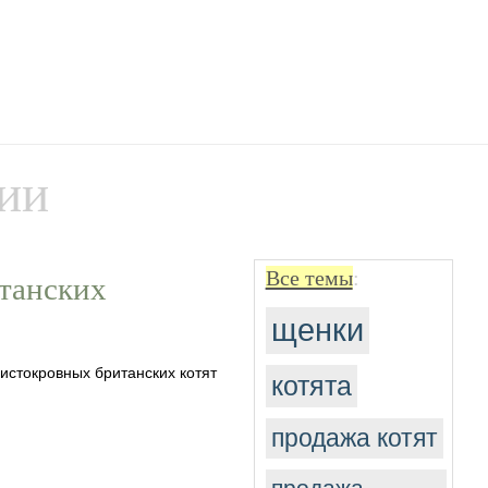
ии
Все темы
:
танских
щенки
истокровных британских котят
котята
продажа котят
продажа