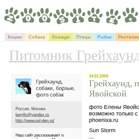
Кошки
Собаки
Лошади
Птицы
Рыбки
Рептили
Питомник Грейхаун
24.01.2009
Грейхаунд, 
Грейхаунд,
собаки, борзые,
Явойской
фото собак
фото Елены Явойс
Россия, Москва
возможно только с
berylls@yandex.ru
phoenixa.ru
http://www.pol-den.ru/
Sun Storm
Наш сайт рассказывает о