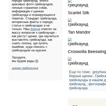
породе грейхаунд. Много
красивых фото грейхаундов,
личные странички собак,
информация о щенках
Scarlet Silk
грейхаунда и планирующихся
пометах. Стандарт грейхаунда,
интересные факты о породе,
статьи о грейхаундах и не
только. Наш
форум
ответит на
Tan Mandor
массу вопросов о грейхаунде -
как растут щенки, где научиться
выставлять грейхаунда, как
сшить попону, где купить
ошейник, куда поехать с
грейхаундом на курсинг.
Croswolla Beeswin
Заходите,
мы будем рады.)))
щенки грейхаунда
Еще по теме:
greyhou
борзые щенки
,
Грейх
грейхаунды в нашем 
грейхаунд
,
фотографи
грейхаунда